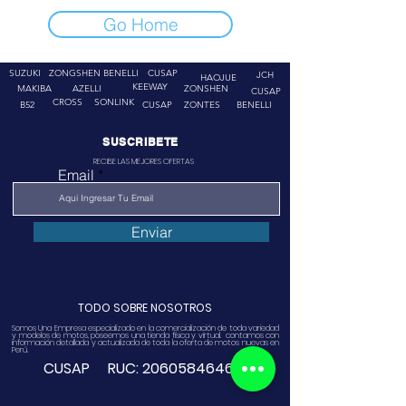
Go Home
SUZUKI
ZONGSHEN
BENELLI
CUSAP
JCH
HAOJUE
KEEWAY
MAKIBA
AZELLI
ZONSHEN
CUSAP
CROSS
SONLINK
B52
CUSAP
ZONTES
BENELLI
SUSCRIBETE
RECIBE LAS MEJORES OFERTAS
Email
Enviar
TODO SOBRE NOSOTROS
Somos Una Empresa especializado en la comercialización de toda variedad
y modelos de motos, poseemos una tienda física y virtual. contamos con
información detallada y actualizada de toda la oferta de motos nuevas en
Perú.
CUSAP RUC:
20605846468