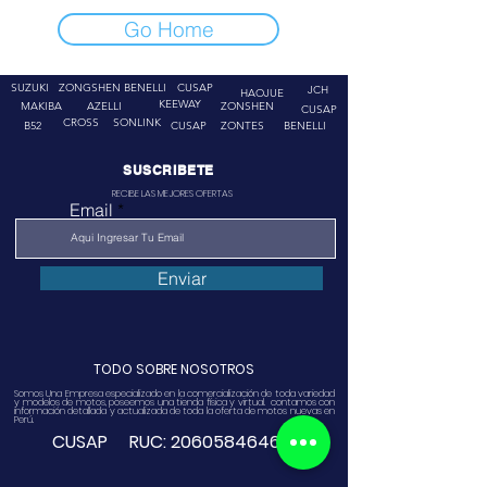
Go Home
SUZUKI
ZONGSHEN
BENELLI
CUSAP
JCH
HAOJUE
KEEWAY
MAKIBA
AZELLI
ZONSHEN
CUSAP
CROSS
SONLINK
B52
CUSAP
ZONTES
BENELLI
SUSCRIBETE
RECIBE LAS MEJORES OFERTAS
Email
Enviar
TODO SOBRE NOSOTROS
Somos Una Empresa especializado en la comercialización de toda variedad
y modelos de motos, poseemos una tienda física y virtual. contamos con
información detallada y actualizada de toda la oferta de motos nuevas en
Perú.
CUSAP RUC:
20605846468