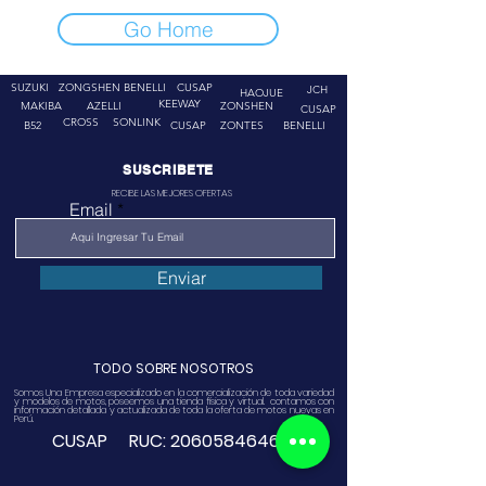
Go Home
SUZUKI
ZONGSHEN
BENELLI
CUSAP
JCH
HAOJUE
KEEWAY
MAKIBA
AZELLI
ZONSHEN
CUSAP
CROSS
SONLINK
B52
CUSAP
ZONTES
BENELLI
SUSCRIBETE
RECIBE LAS MEJORES OFERTAS
Email
Enviar
TODO SOBRE NOSOTROS
Somos Una Empresa especializado en la comercialización de toda variedad
y modelos de motos, poseemos una tienda física y virtual. contamos con
información detallada y actualizada de toda la oferta de motos nuevas en
Perú.
CUSAP RUC:
20605846468