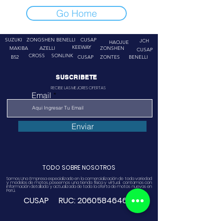
Go Home
SUZUKI
ZONGSHEN
BENELLI
CUSAP
JCH
HAOJUE
KEEWAY
MAKIBA
AZELLI
ZONSHEN
CUSAP
CROSS
SONLINK
B52
CUSAP
ZONTES
BENELLI
SUSCRIBETE
RECIBE LAS MEJORES OFERTAS
Email
Enviar
TODO SOBRE NOSOTROS
Somos Una Empresa especializado en la comercialización de toda variedad
y modelos de motos, poseemos una tienda física y virtual. contamos con
información detallada y actualizada de toda la oferta de motos nuevas en
Perú.
CUSAP RUC:
20605846468