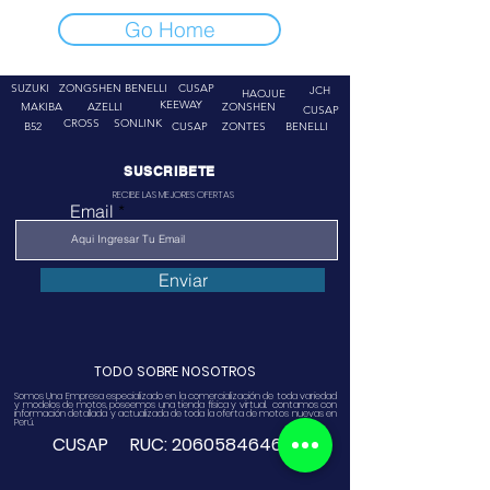
Go Home
SUZUKI
ZONGSHEN
BENELLI
CUSAP
JCH
HAOJUE
KEEWAY
MAKIBA
AZELLI
ZONSHEN
CUSAP
CROSS
SONLINK
B52
CUSAP
ZONTES
BENELLI
SUSCRIBETE
RECIBE LAS MEJORES OFERTAS
Email
Enviar
TODO SOBRE NOSOTROS
Somos Una Empresa especializado en la comercialización de toda variedad
y modelos de motos, poseemos una tienda física y virtual. contamos con
información detallada y actualizada de toda la oferta de motos nuevas en
Perú.
CUSAP RUC:
20605846468