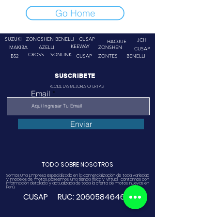
Go Home
SUZUKI
ZONGSHEN
BENELLI
CUSAP
JCH
HAOJUE
KEEWAY
MAKIBA
AZELLI
ZONSHEN
CUSAP
CROSS
SONLINK
B52
CUSAP
ZONTES
BENELLI
SUSCRIBETE
RECIBE LAS MEJORES OFERTAS
Email
Enviar
TODO SOBRE NOSOTROS
Somos Una Empresa especializado en la comercialización de toda variedad
y modelos de motos, poseemos una tienda física y virtual. contamos con
información detallada y actualizada de toda la oferta de motos nuevas en
Perú.
CUSAP RUC:
20605846468