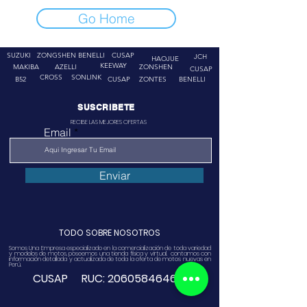
Go Home
SUZUKI
ZONGSHEN
BENELLI
CUSAP
JCH
HAOJUE
KEEWAY
MAKIBA
AZELLI
ZONSHEN
CUSAP
CROSS
SONLINK
B52
CUSAP
ZONTES
BENELLI
SUSCRIBETE
RECIBE LAS MEJORES OFERTAS
Email
Enviar
TODO SOBRE NOSOTROS
Somos Una Empresa especializado en la comercialización de toda variedad
y modelos de motos, poseemos una tienda física y virtual. contamos con
información detallada y actualizada de toda la oferta de motos nuevas en
Perú.
CUSAP RUC:
20605846468