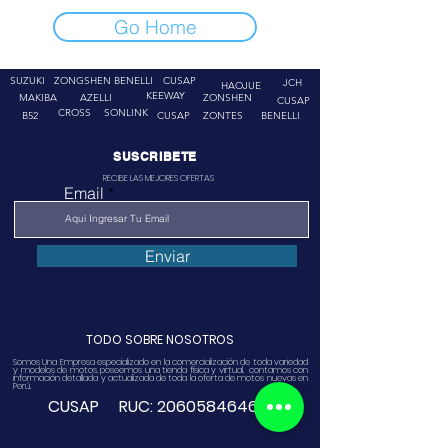
Go Home
SUZUKI
ZONGSHEN
BENELLI
CUSAP
JCH
HAOJUE
KEEWAY
MAKIBA
AZELLI
ZONSHEN
CUSAP
CROSS
SONLINK
B52
CUSAP
ZONTES
BENELLI
SUSCRIBETE
RECIBE LAS MEJORES OFERTAS
Email
Enviar
TODO SOBRE NOSOTROS
Somos Una Empresa especializado en la comercialización de toda variedad
y modelos de motos, poseemos una tienda física y virtual. contamos con
información detallada y actualizada de toda la oferta de motos nuevas en
Perú.
CUSAP RUC:
20605846468