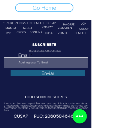
Go Home
SUZUKI
ZONGSHEN
BENELLI
CUSAP
JCH
HAOJUE
KEEWAY
MAKIBA
AZELLI
ZONSHEN
CUSAP
CROSS
SONLINK
B52
CUSAP
ZONTES
BENELLI
SUSCRIBETE
RECIBE LAS MEJORES OFERTAS
Email
Enviar
TODO SOBRE NOSOTROS
Somos Una Empresa especializado en la comercialización de toda variedad
y modelos de motos, poseemos una tienda física y virtual. contamos con
información detallada y actualizada de toda la oferta de motos nuevas en
Perú.
CUSAP RUC:
20605846468