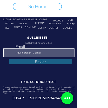
Go Home
SUZUKI
ZONGSHEN
BENELLI
CUSAP
JCH
HAOJUE
KEEWAY
MAKIBA
AZELLI
ZONSHEN
CUSAP
CROSS
SONLINK
B52
CUSAP
ZONTES
BENELLI
SUSCRIBETE
RECIBE LAS MEJORES OFERTAS
Email
Enviar
TODO SOBRE NOSOTROS
Somos Una Empresa especializado en la comercialización de toda variedad
y modelos de motos, poseemos una tienda física y virtual. contamos con
información detallada y actualizada de toda la oferta de motos nuevas en
Perú.
CUSAP RUC:
20605846468