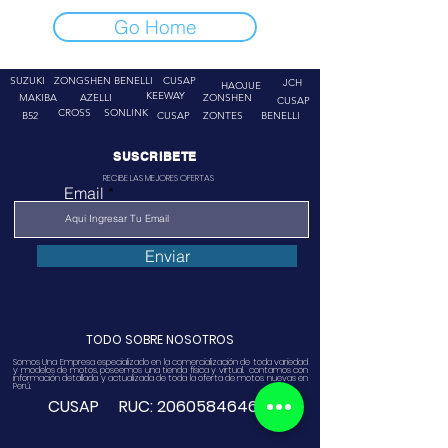
Go Home
SUZUKI
ZONGSHEN
BENELLI
CUSAP
JCH
HAOJUE
KEEWAY
MAKIBA
AZELLI
ZONSHEN
CUSAP
CROSS
SONLINK
B52
CUSAP
ZONTES
BENELLI
SUSCRIBETE
RECIBE LAS MEJORES OFERTAS
Email
Enviar
TODO SOBRE NOSOTROS
Somos Una Empresa especializado en la comercialización de toda variedad
y modelos de motos, poseemos una tienda física y virtual. contamos con
información detallada y actualizada de toda la oferta de motos nuevas en
Perú.
CUSAP RUC:
20605846468