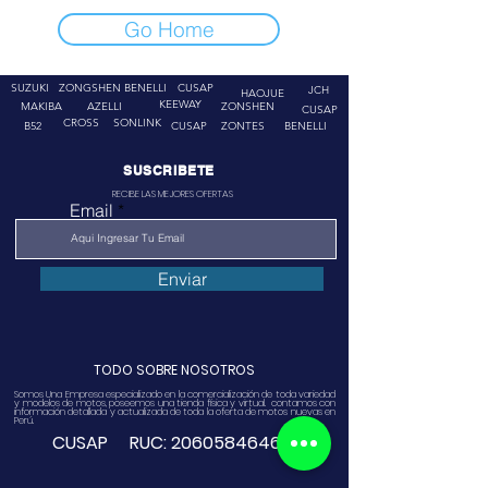
Go Home
SUZUKI
ZONGSHEN
BENELLI
CUSAP
JCH
HAOJUE
KEEWAY
MAKIBA
AZELLI
ZONSHEN
CUSAP
CROSS
SONLINK
B52
CUSAP
ZONTES
BENELLI
SUSCRIBETE
RECIBE LAS MEJORES OFERTAS
Email
Enviar
TODO SOBRE NOSOTROS
Somos Una Empresa especializado en la comercialización de toda variedad
y modelos de motos, poseemos una tienda física y virtual. contamos con
información detallada y actualizada de toda la oferta de motos nuevas en
Perú.
CUSAP RUC:
20605846468