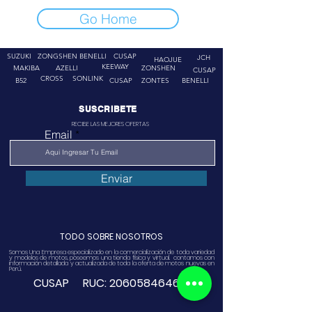
Go Home
SUZUKI
ZONGSHEN
BENELLI
CUSAP
JCH
HAOJUE
KEEWAY
MAKIBA
AZELLI
ZONSHEN
CUSAP
CROSS
SONLINK
B52
CUSAP
ZONTES
BENELLI
SUSCRIBETE
RECIBE LAS MEJORES OFERTAS
Email
Enviar
TODO SOBRE NOSOTROS
Somos Una Empresa especializado en la comercialización de toda variedad
y modelos de motos, poseemos una tienda física y virtual. contamos con
información detallada y actualizada de toda la oferta de motos nuevas en
Perú.
CUSAP RUC:
20605846468