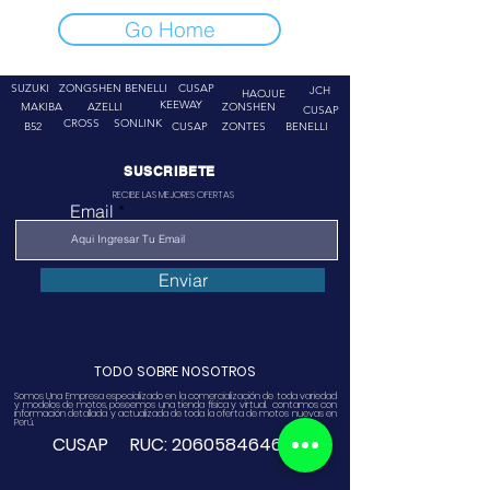
Go Home
SUZUKI
ZONGSHEN
BENELLI
CUSAP
JCH
HAOJUE
KEEWAY
MAKIBA
AZELLI
ZONSHEN
CUSAP
CROSS
SONLINK
B52
CUSAP
ZONTES
BENELLI
SUSCRIBETE
RECIBE LAS MEJORES OFERTAS
Email
Enviar
TODO SOBRE NOSOTROS
Somos Una Empresa especializado en la comercialización de toda variedad
y modelos de motos, poseemos una tienda física y virtual. contamos con
información detallada y actualizada de toda la oferta de motos nuevas en
Perú.
CUSAP RUC:
20605846468