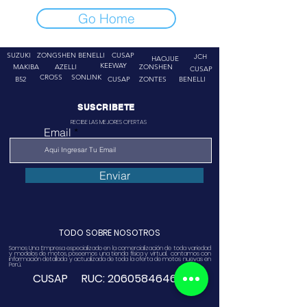
Go Home
SUZUKI
ZONGSHEN
BENELLI
CUSAP
JCH
HAOJUE
KEEWAY
MAKIBA
AZELLI
ZONSHEN
CUSAP
CROSS
SONLINK
B52
CUSAP
ZONTES
BENELLI
SUSCRIBETE
RECIBE LAS MEJORES OFERTAS
Email
Enviar
TODO SOBRE NOSOTROS
Somos Una Empresa especializado en la comercialización de toda variedad
y modelos de motos, poseemos una tienda física y virtual. contamos con
información detallada y actualizada de toda la oferta de motos nuevas en
Perú.
CUSAP RUC:
20605846468