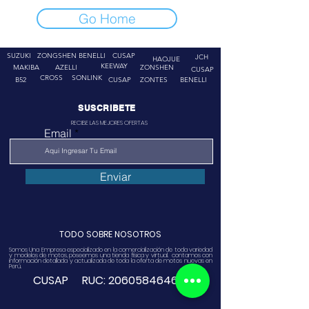
Go Home
SUZUKI
ZONGSHEN
BENELLI
CUSAP
JCH
HAOJUE
KEEWAY
MAKIBA
AZELLI
ZONSHEN
CUSAP
CROSS
SONLINK
B52
CUSAP
ZONTES
BENELLI
SUSCRIBETE
RECIBE LAS MEJORES OFERTAS
Email
Enviar
TODO SOBRE NOSOTROS
Somos Una Empresa especializado en la comercialización de toda variedad
y modelos de motos, poseemos una tienda física y virtual. contamos con
información detallada y actualizada de toda la oferta de motos nuevas en
Perú.
CUSAP RUC:
20605846468