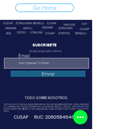
Go Home
SUZUKI
ZONGSHEN
BENELLI
CUSAP
JCH
HAOJUE
KEEWAY
MAKIBA
AZELLI
ZONSHEN
CUSAP
CROSS
SONLINK
B52
CUSAP
ZONTES
BENELLI
SUSCRIBETE
RECIBE LAS MEJORES OFERTAS
Email
Enviar
TODO SOBRE NOSOTROS
Somos Una Empresa especializado en la comercialización de toda variedad
y modelos de motos, poseemos una tienda física y virtual. contamos con
información detallada y actualizada de toda la oferta de motos nuevas en
Perú.
CUSAP RUC:
20605846468