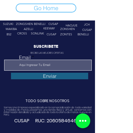
Go Home
SUZUKI
ZONGSHEN
BENELLI
CUSAP
JCH
HAOJUE
KEEWAY
MAKIBA
AZELLI
ZONSHEN
CUSAP
CROSS
SONLINK
B52
CUSAP
ZONTES
BENELLI
SUSCRIBETE
RECIBE LAS MEJORES OFERTAS
Email
Enviar
TODO SOBRE NOSOTROS
Somos Una Empresa especializado en la comercialización de toda variedad
y modelos de motos, poseemos una tienda física y virtual. contamos con
información detallada y actualizada de toda la oferta de motos nuevas en
Perú.
CUSAP RUC:
20605846468