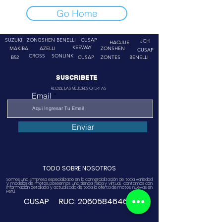
Go Home
SUZUKI
ZONGSHEN
BENELLI
CUSAP
JCH
HAOJUE
KEEWAY
MAKIBA
AZELLI
ZONSHEN
CUSAP
CROSS
SONLINK
B52
CUSAP
ZONTES
BENELLI
SUSCRIBETE
RECIBE LAS MEJORES OFERTAS
Email
Enviar
TODO SOBRE NOSOTROS
Somos Una Empresa especializado en la comercialización de toda variedad
y modelos de motos, poseemos una tienda física y virtual. contamos con
información detallada y actualizada de toda la oferta de motos nuevas en
Perú.
CUSAP RUC:
20605846468