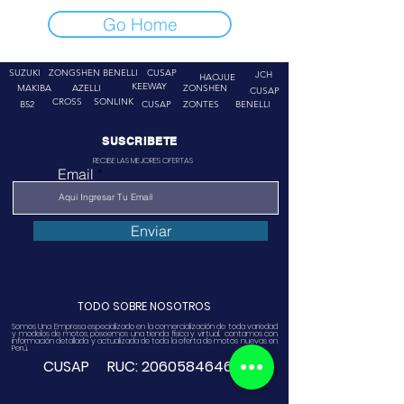
Go Home
SUZUKI
ZONGSHEN
BENELLI
CUSAP
JCH
HAOJUE
KEEWAY
MAKIBA
AZELLI
ZONSHEN
CUSAP
CROSS
SONLINK
B52
CUSAP
ZONTES
BENELLI
SUSCRIBETE
RECIBE LAS MEJORES OFERTAS
Email
Enviar
TODO SOBRE NOSOTROS
Somos Una Empresa especializado en la comercialización de toda variedad
y modelos de motos, poseemos una tienda física y virtual. contamos con
información detallada y actualizada de toda la oferta de motos nuevas en
Perú.
CUSAP RUC:
20605846468