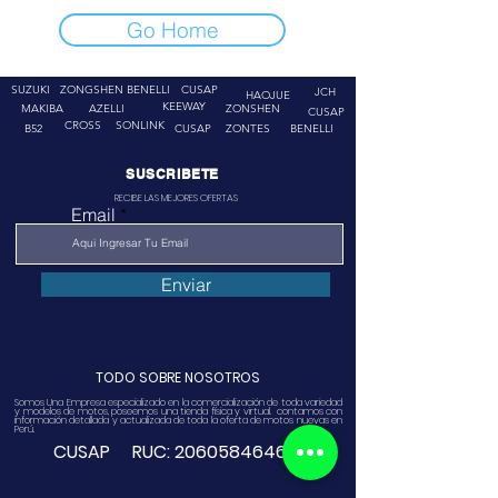
Go Home
SUZUKI
ZONGSHEN
BENELLI
CUSAP
JCH
HAOJUE
KEEWAY
MAKIBA
AZELLI
ZONSHEN
CUSAP
CROSS
SONLINK
B52
CUSAP
ZONTES
BENELLI
SUSCRIBETE
RECIBE LAS MEJORES OFERTAS
Email
Enviar
TODO SOBRE NOSOTROS
Somos Una Empresa especializado en la comercialización de toda variedad
y modelos de motos, poseemos una tienda física y virtual. contamos con
información detallada y actualizada de toda la oferta de motos nuevas en
Perú.
CUSAP RUC:
20605846468