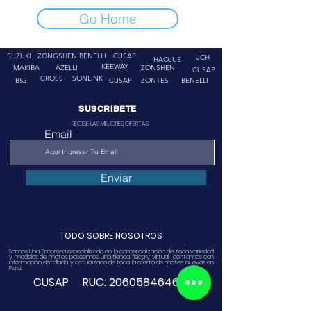
Go Home
SUZUKI
ZONGSHEN
BENELLI
CUSAP
JCH
HAOJUE
KEEWAY
MAKIBA
AZELLI
ZONSHEN
CUSAP
CROSS
SONLINK
B52
CUSAP
ZONTES
BENELLI
SUSCRIBETE
RECIBE LAS MEJORES OFERTAS
Email
Enviar
TODO SOBRE NOSOTROS
Somos Una Empresa especializado en la comercialización de toda variedad
y modelos de motos, poseemos una tienda física y virtual. contamos con
información detallada y actualizada de toda la oferta de motos nuevas en
Perú.
CUSAP RUC:
20605846468