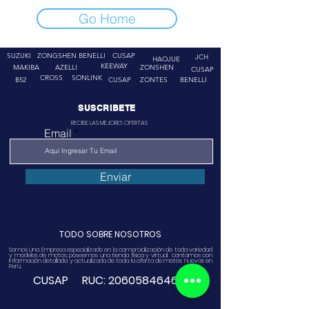
Go Home
SUZUKI
ZONGSHEN
BENELLI
CUSAP
JCH
HAOJUE
KEEWAY
MAKIBA
AZELLI
ZONSHEN
CUSAP
CROSS
SONLINK
B52
CUSAP
ZONTES
BENELLI
SUSCRIBETE
RECIBE LAS MEJORES OFERTAS
Email
Enviar
TODO SOBRE NOSOTROS
Somos Una Empresa especializado en la comercialización de toda variedad
y modelos de motos, poseemos una tienda física y virtual. contamos con
información detallada y actualizada de toda la oferta de motos nuevas en
Perú.
CUSAP RUC:
20605846468