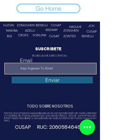
Go Home
SUZUKI
ZONGSHEN
BENELLI
CUSAP
JCH
HAOJUE
KEEWAY
MAKIBA
AZELLI
ZONSHEN
CUSAP
CROSS
SONLINK
B52
CUSAP
ZONTES
BENELLI
SUSCRIBETE
RECIBE LAS MEJORES OFERTAS
Email
Enviar
TODO SOBRE NOSOTROS
Somos Una Empresa especializado en la comercialización de toda variedad
y modelos de motos, poseemos una tienda física y virtual. contamos con
información detallada y actualizada de toda la oferta de motos nuevas en
Perú.
CUSAP RUC:
20605846468