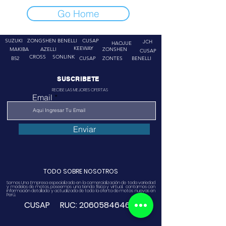
Go Home
SUZUKI
ZONGSHEN
BENELLI
CUSAP
JCH
HAOJUE
KEEWAY
MAKIBA
AZELLI
ZONSHEN
CUSAP
CROSS
SONLINK
B52
CUSAP
ZONTES
BENELLI
SUSCRIBETE
RECIBE LAS MEJORES OFERTAS
Email
Enviar
TODO SOBRE NOSOTROS
Somos Una Empresa especializado en la comercialización de toda variedad
y modelos de motos, poseemos una tienda física y virtual. contamos con
información detallada y actualizada de toda la oferta de motos nuevas en
Perú.
CUSAP RUC:
20605846468