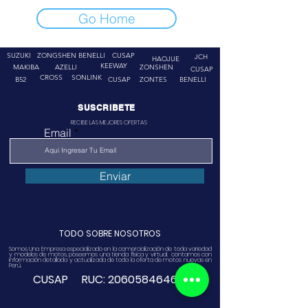
Go Home
SUZUKI
ZONGSHEN
BENELLI
CUSAP
JCH
HAOJUE
KEEWAY
MAKIBA
AZELLI
ZONSHEN
CUSAP
CROSS
SONLINK
B52
CUSAP
ZONTES
BENELLI
SUSCRIBETE
RECIBE LAS MEJORES OFERTAS
Email
Enviar
TODO SOBRE NOSOTROS
Somos Una Empresa especializado en la comercialización de toda variedad
y modelos de motos, poseemos una tienda física y virtual. contamos con
información detallada y actualizada de toda la oferta de motos nuevas en
Perú.
CUSAP RUC:
20605846468