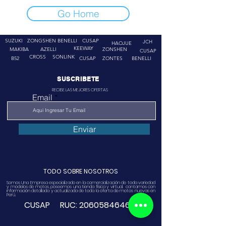
Go Home
SUZUKI
ZONGSHEN
BENELLI
CUSAP
JCH
HAOJUE
KEEWAY
MAKIBA
AZELLI
ZONSHEN
CUSAP
CROSS
SONLINK
B52
CUSAP
ZONTES
BENELLI
SUSCRIBETE
RECIBE LAS MEJORES OFERTAS
Email
Enviar
TODO SOBRE NOSOTROS
Somos Una Empresa especializado en la comercialización de toda variedad
y modelos de motos, poseemos una tienda física y virtual. contamos con
información detallada y actualizada de toda la oferta de motos nuevas en
Perú.
CUSAP RUC:
20605846468