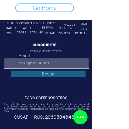
Go Home
SUZUKI
ZONGSHEN
BENELLI
CUSAP
JCH
HAOJUE
KEEWAY
MAKIBA
AZELLI
ZONSHEN
CUSAP
CROSS
SONLINK
B52
CUSAP
ZONTES
BENELLI
SUSCRIBETE
RECIBE LAS MEJORES OFERTAS
Email
Enviar
TODO SOBRE NOSOTROS
Somos Una Empresa especializado en la comercialización de toda variedad
y modelos de motos, poseemos una tienda física y virtual. contamos con
información detallada y actualizada de toda la oferta de motos nuevas en
Perú.
CUSAP RUC:
20605846468