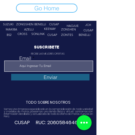
Go Home
SUZUKI
ZONGSHEN
BENELLI
CUSAP
JCH
HAOJUE
KEEWAY
MAKIBA
AZELLI
ZONSHEN
CUSAP
CROSS
SONLINK
B52
CUSAP
ZONTES
BENELLI
SUSCRIBETE
RECIBE LAS MEJORES OFERTAS
Email
Enviar
TODO SOBRE NOSOTROS
Somos Una Empresa especializado en la comercialización de toda variedad
y modelos de motos, poseemos una tienda física y virtual. contamos con
información detallada y actualizada de toda la oferta de motos nuevas en
Perú.
CUSAP RUC:
20605846468