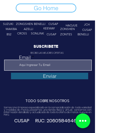
Go Home
SUZUKI
ZONGSHEN
BENELLI
CUSAP
JCH
HAOJUE
KEEWAY
MAKIBA
AZELLI
ZONSHEN
CUSAP
CROSS
SONLINK
B52
CUSAP
ZONTES
BENELLI
SUSCRIBETE
RECIBE LAS MEJORES OFERTAS
Email
Enviar
TODO SOBRE NOSOTROS
Somos Una Empresa especializado en la comercialización de toda variedad
y modelos de motos, poseemos una tienda física y virtual. contamos con
información detallada y actualizada de toda la oferta de motos nuevas en
Perú.
CUSAP RUC:
20605846468