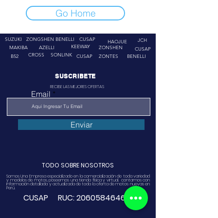
Go Home
SUZUKI
ZONGSHEN
BENELLI
CUSAP
JCH
HAOJUE
KEEWAY
MAKIBA
AZELLI
ZONSHEN
CUSAP
CROSS
SONLINK
B52
CUSAP
ZONTES
BENELLI
SUSCRIBETE
RECIBE LAS MEJORES OFERTAS
Email
Enviar
TODO SOBRE NOSOTROS
Somos Una Empresa especializado en la comercialización de toda variedad
y modelos de motos, poseemos una tienda física y virtual. contamos con
información detallada y actualizada de toda la oferta de motos nuevas en
Perú.
CUSAP RUC:
20605846468