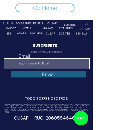
Go Home
SUZUKI
ZONGSHEN
BENELLI
CUSAP
JCH
HAOJUE
KEEWAY
MAKIBA
AZELLI
ZONSHEN
CUSAP
CROSS
SONLINK
B52
CUSAP
ZONTES
BENELLI
SUSCRIBETE
RECIBE LAS MEJORES OFERTAS
Email
Enviar
TODO SOBRE NOSOTROS
Somos Una Empresa especializado en la comercialización de toda variedad
y modelos de motos, poseemos una tienda física y virtual. contamos con
información detallada y actualizada de toda la oferta de motos nuevas en
Perú.
CUSAP RUC:
20605846468