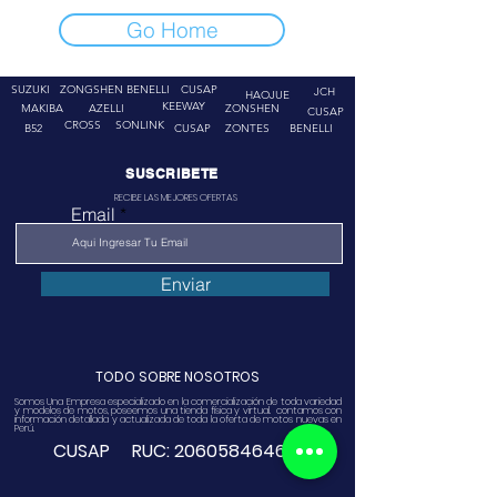
Go Home
SUZUKI
ZONGSHEN
BENELLI
CUSAP
JCH
HAOJUE
KEEWAY
MAKIBA
AZELLI
ZONSHEN
CUSAP
CROSS
SONLINK
B52
CUSAP
ZONTES
BENELLI
SUSCRIBETE
RECIBE LAS MEJORES OFERTAS
Email
Enviar
TODO SOBRE NOSOTROS
Somos Una Empresa especializado en la comercialización de toda variedad
y modelos de motos, poseemos una tienda física y virtual. contamos con
información detallada y actualizada de toda la oferta de motos nuevas en
Perú.
CUSAP RUC:
20605846468