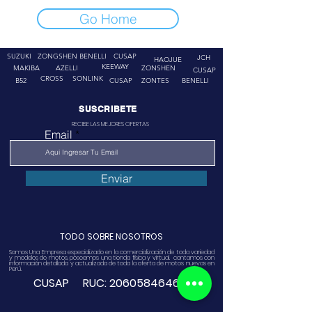
Go Home
SUZUKI
ZONGSHEN
BENELLI
CUSAP
JCH
HAOJUE
KEEWAY
MAKIBA
AZELLI
ZONSHEN
CUSAP
CROSS
SONLINK
B52
CUSAP
ZONTES
BENELLI
SUSCRIBETE
RECIBE LAS MEJORES OFERTAS
Email
Enviar
TODO SOBRE NOSOTROS
Somos Una Empresa especializado en la comercialización de toda variedad
y modelos de motos, poseemos una tienda física y virtual. contamos con
información detallada y actualizada de toda la oferta de motos nuevas en
Perú.
CUSAP RUC:
20605846468