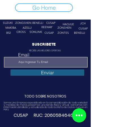
Go Home
SUZUKI
ZONGSHEN
BENELLI
CUSAP
JCH
HAOJUE
KEEWAY
MAKIBA
AZELLI
ZONSHEN
CUSAP
CROSS
SONLINK
B52
CUSAP
ZONTES
BENELLI
SUSCRIBETE
RECIBE LAS MEJORES OFERTAS
Email
Enviar
TODO SOBRE NOSOTROS
Somos Una Empresa especializado en la comercialización de toda variedad
y modelos de motos, poseemos una tienda física y virtual. contamos con
información detallada y actualizada de toda la oferta de motos nuevas en
Perú.
CUSAP RUC:
20605846468