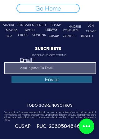
Go Home
SUZUKI
ZONGSHEN
BENELLI
CUSAP
JCH
HAOJUE
KEEWAY
MAKIBA
AZELLI
ZONSHEN
CUSAP
CROSS
SONLINK
B52
CUSAP
ZONTES
BENELLI
SUSCRIBETE
RECIBE LAS MEJORES OFERTAS
Email
Enviar
TODO SOBRE NOSOTROS
Somos Una Empresa especializado en la comercialización de toda variedad
y modelos de motos, poseemos una tienda física y virtual. contamos con
información detallada y actualizada de toda la oferta de motos nuevas en
Perú.
CUSAP RUC:
20605846468