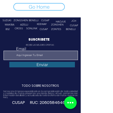
Go Home
SUZUKI
ZONGSHEN
BENELLI
CUSAP
JCH
HAOJUE
KEEWAY
MAKIBA
AZELLI
ZONSHEN
CUSAP
CROSS
SONLINK
B52
CUSAP
ZONTES
BENELLI
SUSCRIBETE
RECIBE LAS MEJORES OFERTAS
Email
Enviar
TODO SOBRE NOSOTROS
Somos Una Empresa especializado en la comercialización de toda variedad
y modelos de motos, poseemos una tienda física y virtual. contamos con
información detallada y actualizada de toda la oferta de motos nuevas en
Perú.
CUSAP RUC:
20605846468