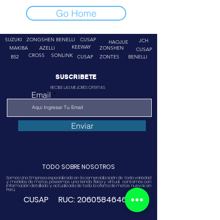
Go Home
SUZUKI
ZONGSHEN
BENELLI
CUSAP
JCH
HAOJUE
KEEWAY
MAKIBA
AZELLI
ZONSHEN
CUSAP
CROSS
SONLINK
B52
CUSAP
ZONTES
BENELLI
SUSCRIBETE
RECIBE LAS MEJORES OFERTAS
Email
Enviar
TODO SOBRE NOSOTROS
Somos Una Empresa especializado en la comercialización de toda variedad
y modelos de motos, poseemos una tienda física y virtual. contamos con
información detallada y actualizada de toda la oferta de motos nuevas en
Perú.
CUSAP RUC:
20605846468