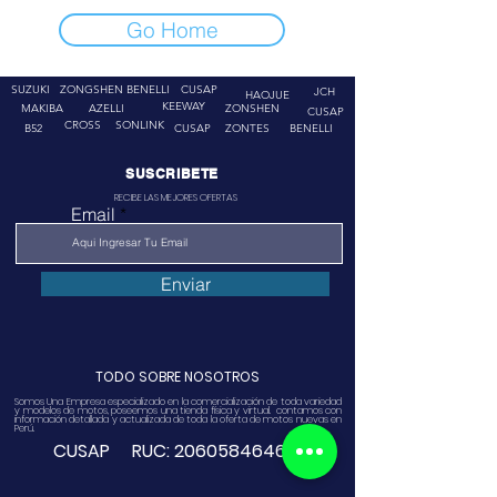
Go Home
SUZUKI
ZONGSHEN
BENELLI
CUSAP
JCH
HAOJUE
KEEWAY
MAKIBA
AZELLI
ZONSHEN
CUSAP
CROSS
SONLINK
B52
CUSAP
ZONTES
BENELLI
SUSCRIBETE
RECIBE LAS MEJORES OFERTAS
Email
Enviar
TODO SOBRE NOSOTROS
Somos Una Empresa especializado en la comercialización de toda variedad
y modelos de motos, poseemos una tienda física y virtual. contamos con
información detallada y actualizada de toda la oferta de motos nuevas en
Perú.
CUSAP RUC:
20605846468