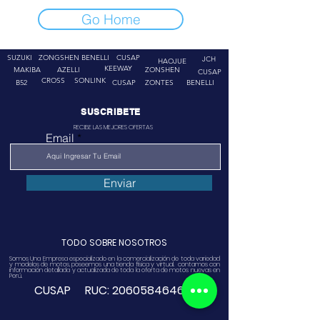
Go Home
SUZUKI
ZONGSHEN
BENELLI
CUSAP
JCH
HAOJUE
KEEWAY
MAKIBA
AZELLI
ZONSHEN
CUSAP
CROSS
SONLINK
B52
CUSAP
ZONTES
BENELLI
SUSCRIBETE
RECIBE LAS MEJORES OFERTAS
Email
Enviar
TODO SOBRE NOSOTROS
Somos Una Empresa especializado en la comercialización de toda variedad
y modelos de motos, poseemos una tienda física y virtual. contamos con
información detallada y actualizada de toda la oferta de motos nuevas en
Perú.
CUSAP RUC:
20605846468