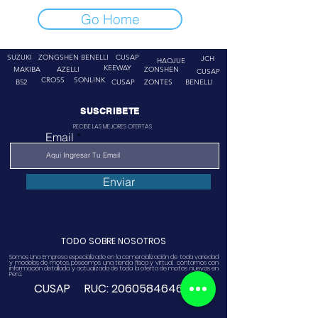
Go Home
SUZUKI
ZONGSHEN
BENELLI
CUSAP
JCH
HAOJUE
KEEWAY
MAKIBA
AZELLI
ZONSHEN
CUSAP
CROSS
SONLINK
B52
CUSAP
ZONTES
BENELLI
SUSCRIBETE
RECIBE LAS MEJORES OFERTAS
Email
Enviar
TODO SOBRE NOSOTROS
Somos Una Empresa especializado en la comercialización de toda variedad
y modelos de motos, poseemos una tienda física y virtual. contamos con
información detallada y actualizada de toda la oferta de motos nuevas en
Perú.
CUSAP RUC:
20605846468