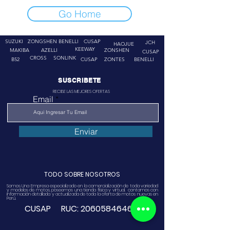
Go Home
SUZUKI
ZONGSHEN
BENELLI
CUSAP
JCH
HAOJUE
KEEWAY
MAKIBA
AZELLI
ZONSHEN
CUSAP
CROSS
SONLINK
B52
CUSAP
ZONTES
BENELLI
SUSCRIBETE
RECIBE LAS MEJORES OFERTAS
Email
Enviar
TODO SOBRE NOSOTROS
Somos Una Empresa especializado en la comercialización de toda variedad
y modelos de motos, poseemos una tienda física y virtual. contamos con
información detallada y actualizada de toda la oferta de motos nuevas en
Perú.
CUSAP RUC:
20605846468