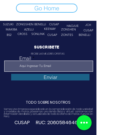
Go Home
SUZUKI
ZONGSHEN
BENELLI
CUSAP
JCH
HAOJUE
KEEWAY
MAKIBA
AZELLI
ZONSHEN
CUSAP
CROSS
SONLINK
B52
CUSAP
ZONTES
BENELLI
SUSCRIBETE
RECIBE LAS MEJORES OFERTAS
Email
Enviar
TODO SOBRE NOSOTROS
Somos Una Empresa especializado en la comercialización de toda variedad
y modelos de motos, poseemos una tienda física y virtual. contamos con
información detallada y actualizada de toda la oferta de motos nuevas en
Perú.
CUSAP RUC:
20605846468