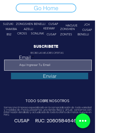
Go Home
SUZUKI
ZONGSHEN
BENELLI
CUSAP
JCH
HAOJUE
KEEWAY
MAKIBA
AZELLI
ZONSHEN
CUSAP
CROSS
SONLINK
B52
CUSAP
ZONTES
BENELLI
SUSCRIBETE
RECIBE LAS MEJORES OFERTAS
Email
Enviar
TODO SOBRE NOSOTROS
Somos Una Empresa especializado en la comercialización de toda variedad
y modelos de motos, poseemos una tienda física y virtual. contamos con
información detallada y actualizada de toda la oferta de motos nuevas en
Perú.
CUSAP RUC:
20605846468