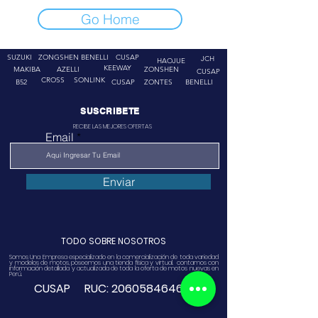
Go Home
SUZUKI
ZONGSHEN
BENELLI
CUSAP
JCH
HAOJUE
KEEWAY
MAKIBA
AZELLI
ZONSHEN
CUSAP
CROSS
SONLINK
B52
CUSAP
ZONTES
BENELLI
SUSCRIBETE
RECIBE LAS MEJORES OFERTAS
Email
Enviar
TODO SOBRE NOSOTROS
Somos Una Empresa especializado en la comercialización de toda variedad
y modelos de motos, poseemos una tienda física y virtual. contamos con
información detallada y actualizada de toda la oferta de motos nuevas en
Perú.
CUSAP RUC:
20605846468