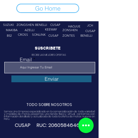
Go Home
SUZUKI
ZONGSHEN
BENELLI
CUSAP
JCH
HAOJUE
KEEWAY
MAKIBA
AZELLI
ZONSHEN
CUSAP
CROSS
SONLINK
B52
CUSAP
ZONTES
BENELLI
SUSCRIBETE
RECIBE LAS MEJORES OFERTAS
Email
Enviar
TODO SOBRE NOSOTROS
Somos Una Empresa especializado en la comercialización de toda variedad
y modelos de motos, poseemos una tienda física y virtual. contamos con
información detallada y actualizada de toda la oferta de motos nuevas en
Perú.
CUSAP RUC:
20605846468