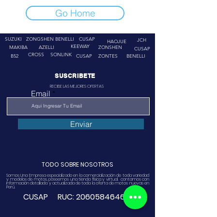
Go Home
SUZUKI
ZONGSHEN
BENELLI
CUSAP
JCH
HAOJUE
KEEWAY
MAKIBA
AZELLI
ZONSHEN
CUSAP
CROSS
SONLINK
B52
CUSAP
ZONTES
BENELLI
SUSCRIBETE
RECIBE LAS MEJORES OFERTAS
Email
Enviar
TODO SOBRE NOSOTROS
Somos Una Empresa especializado en la comercialización de toda variedad
y modelos de motos, poseemos una tienda física y virtual. contamos con
información detallada y actualizada de toda la oferta de motos nuevas en
Perú.
CUSAP RUC:
20605846468