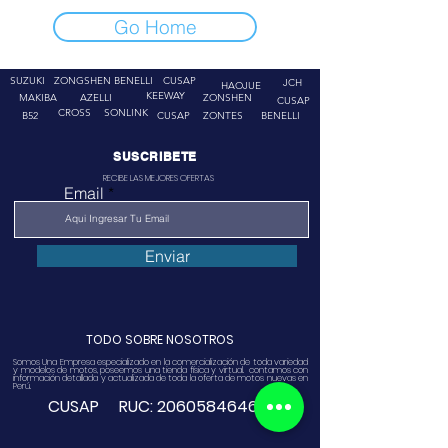
Go Home
SUZUKI
ZONGSHEN
BENELLI
CUSAP
JCH
HAOJUE
KEEWAY
MAKIBA
AZELLI
ZONSHEN
CUSAP
CROSS
SONLINK
B52
CUSAP
ZONTES
BENELLI
SUSCRIBETE
RECIBE LAS MEJORES OFERTAS
Email
Enviar
TODO SOBRE NOSOTROS
Somos Una Empresa especializado en la comercialización de toda variedad
y modelos de motos, poseemos una tienda física y virtual. contamos con
información detallada y actualizada de toda la oferta de motos nuevas en
Perú.
CUSAP RUC:
20605846468