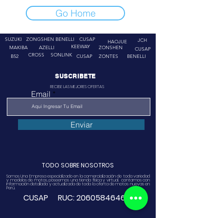
Go Home
SUZUKI
ZONGSHEN
BENELLI
CUSAP
JCH
HAOJUE
KEEWAY
MAKIBA
AZELLI
ZONSHEN
CUSAP
CROSS
SONLINK
B52
CUSAP
ZONTES
BENELLI
SUSCRIBETE
RECIBE LAS MEJORES OFERTAS
Email
Enviar
TODO SOBRE NOSOTROS
Somos Una Empresa especializado en la comercialización de toda variedad
y modelos de motos, poseemos una tienda física y virtual. contamos con
información detallada y actualizada de toda la oferta de motos nuevas en
Perú.
CUSAP RUC:
20605846468