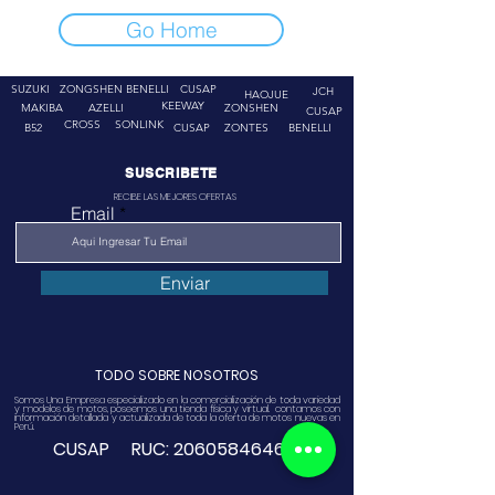
Go Home
SUZUKI
ZONGSHEN
BENELLI
CUSAP
JCH
HAOJUE
KEEWAY
MAKIBA
AZELLI
ZONSHEN
CUSAP
CROSS
SONLINK
B52
CUSAP
ZONTES
BENELLI
SUSCRIBETE
RECIBE LAS MEJORES OFERTAS
Email
Enviar
TODO SOBRE NOSOTROS
Somos Una Empresa especializado en la comercialización de toda variedad
y modelos de motos, poseemos una tienda física y virtual. contamos con
información detallada y actualizada de toda la oferta de motos nuevas en
Perú.
CUSAP RUC:
20605846468